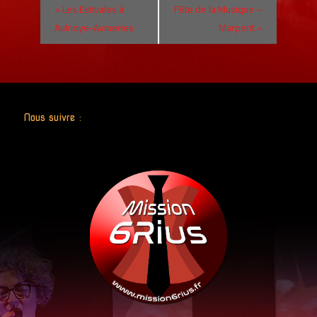
«
Les Estivales à
Fête de la Musique –
Aulnoye-Aymeries
Marpent
»
Nous suivre :