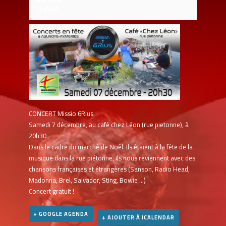
Gratuit
CONCERT Missio 6Rius
Samedi 7 décembre, au café chez Léon (rue pietonne), à
20h30
Dans le cadre du marché de Noël. Ils étaient à la fête de la
musique dans la rue piétonne, ils nous reviennent avec des
chansons françaises et étrangères (Sanson, Radio Head,
Madonna, Brel, Salvador, Sting, Bowie …)
Concert gratuit !
+ GOOGLE AGENDA
+ AJOUTER À ICALENDAR